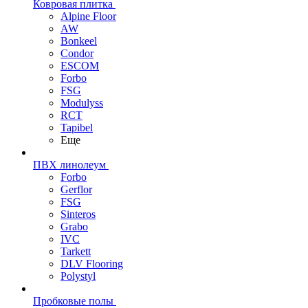
Ковровая плитка
Alpine Floor
AW
Bonkeel
Condor
ESCOM
Forbo
FSG
Modulyss
RCT
Tapibel
Еще
ПВХ линолеум
Forbo
Gerflor
FSG
Sinteros
Grabo
IVC
Tarkett
DLV Flooring
Polystyl
Пробковые полы