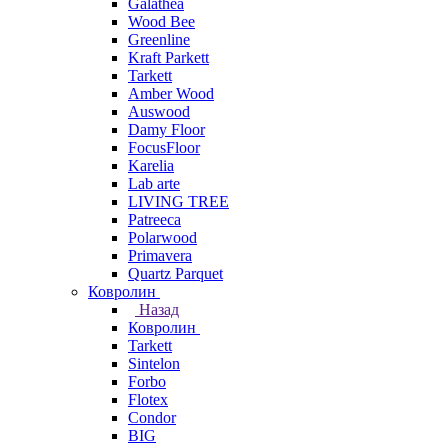
Galathea
Wood Bee
Greenline
Kraft Parkett
Tarkett
Amber Wood
Auswood
Damy Floor
FocusFloor
Karelia
Lab arte
LIVING TREE
Patreeca
Polarwood
Primavera
Quartz Parquet
Ковролин
Назад
Ковролин
Tarkett
Sintelon
Forbo
Flotex
Condor
BIG