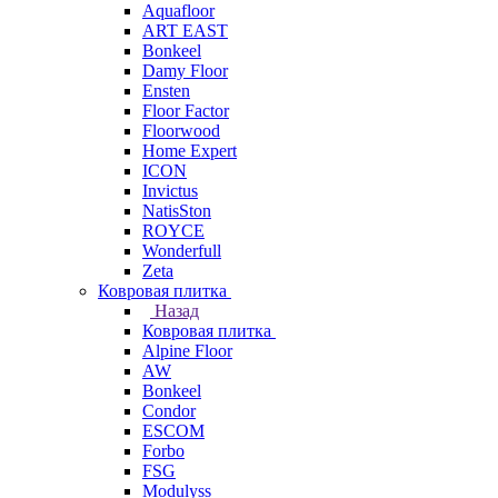
Aquafloor
ART EAST
Bonkeel
Damy Floor
Ensten
Floor Factor
Floorwood
Home Expert
ICON
Invictus
NatisSton
ROYCE
Wonderfull
Zeta
Ковровая плитка
Назад
Ковровая плитка
Alpine Floor
AW
Bonkeel
Condor
ESCOM
Forbo
FSG
Modulyss