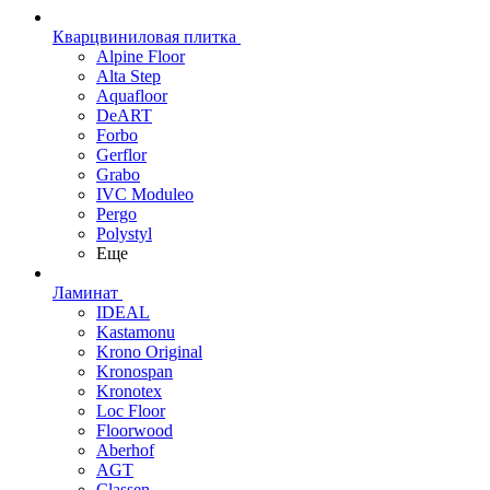
Кварцвиниловая плитка
Alpine Floor
Alta Step
Aquafloor
DeART
Forbo
Gerflor
Grabo
IVC Moduleo
Pergo
Polystyl
Еще
Ламинат
IDEAL
Kastamonu
Krono Original
Kronospan
Kronotex
Loc Floor
Floorwood
Aberhof
AGT
Classen