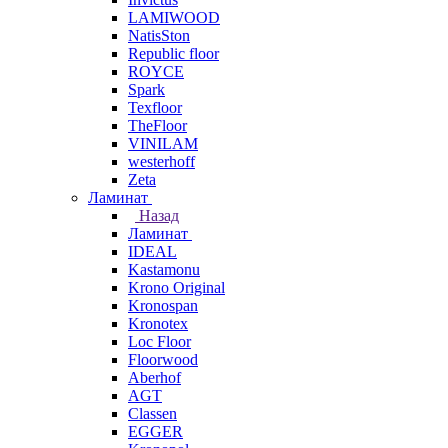
LAMIWOOD
NatisSton
Republic floor
ROYCE
Spark
Texfloor
TheFloor
VINILAM
westerhoff
Zeta
Ламинат
Назад
Ламинат
IDEAL
Kastamonu
Krono Original
Kronospan
Kronotex
Loc Floor
Floorwood
Aberhof
AGT
Classen
EGGER