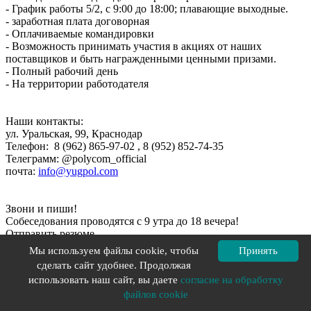
- График работы 5/2, с 9:00 до 18:00; плавающие выходные.
- заработная плата договорная
- Оплачиваемые командировки
- Возможность принимать участия в акциях от наших
поставщиков и быть награжденными ценными призами.
- Полный рабочий день
- На территории работодателя
Наши контакты:
ул. Уральская, 99, Краснодар
Телефон: 8 (962) 865-97-02 , 8 (952) 852-74-35
Телеграмм: @polycom_official
почта:
info@yugpol.com
Звони и пиши!
Собеседования проводятся с 9 утра до 18 вечера!
Отправить резюме
Менеджер отдела продаж г. Ростов-на-Дону
Мы используем файлы cookie, чтобы
Принять
сделать сайт удобнее. Продолжая
В связи с расширением штата требуются сотрудники в сеть
использовать наш сайт, вы даете
согласие на обработку
магазинов напольных покрытий.
файлов cookie