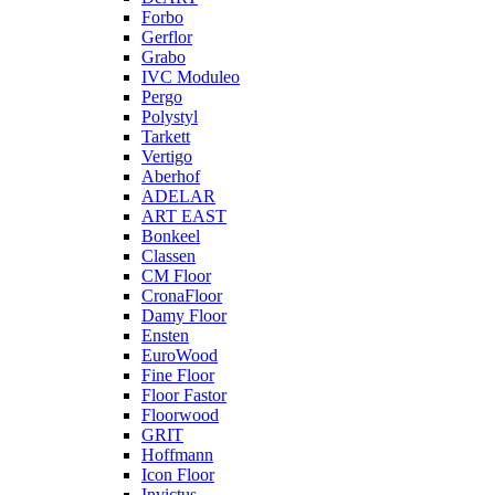
Forbo
Gerflor
Grabo
IVC Moduleo
Pergo
Polystyl
Tarkett
Vertigo
Aberhof
ADELAR
ART EAST
Bonkeel
Classen
CM Floor
CronaFloor
Damy Floor
Ensten
EuroWood
Fine Floor
Floor Fastor
Floorwood
GRIT
Hoffmann
Icon Floor
Invictus