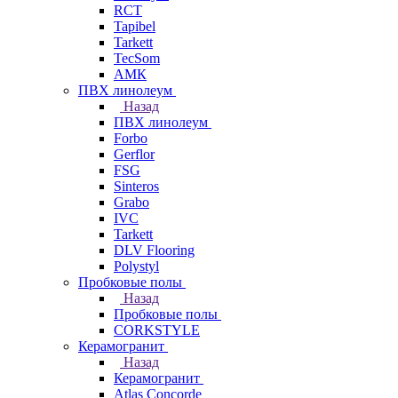
RCT
Tapibel
Tarkett
TecSom
АМК
ПВХ линолеум
Назад
ПВХ линолеум
Forbo
Gerflor
FSG
Sinteros
Grabo
IVC
Tarkett
DLV Flooring
Polystyl
Пробковые полы
Назад
Пробковые полы
CORKSTYLE
Керамогранит
Назад
Керамогранит
Atlas Concorde