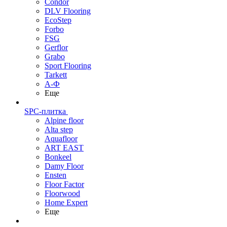
Condor
DLV Flooring
EcoStep
Forbo
FSG
Gerflor
Grabo
Sport Flooring
Tarkett
А-Ф
Еще
SPC-плитка
Alpine floor
Alta step
Aquafloor
ART EAST
Bonkeel
Damy Floor
Ensten
Floor Factor
Floorwood
Home Expert
Еще