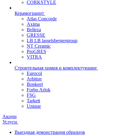
CORKSTYLE
Керамогранит
Atlas Concorde
Axima
Belleza
GRESSE
LB LB lasselsbergergroup
NT Ceramic
ProGRES
VITRA
Строительная химия и комплектующие
Eurocol
Arbiton
Bonkeel
Forbo Arlok
FSG
Tarkett
Unique
Акции
Услуги
Выездная демонстрация образцов