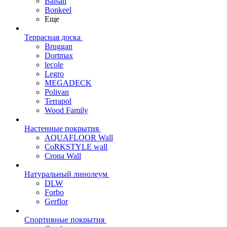
Balsan
Bonkeel
Еще
Террасная доска
Bruggan
Dortmax
lecole
Legro
MEGADECK
Polivan
Terrapol
Wood Family
Настенные покрытия
AQUAFLOOR Wall
CoRKSTYLE wall
Crona Wall
Натуральный линолеум
DLW
Forbo
Gerflor
Спортивные покрытия