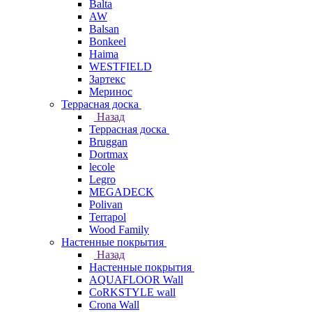
Balta
AW
Balsan
Bonkeel
Haima
WESTFIELD
Зартекс
Меринос
Террасная доска
Назад
Террасная доска
Bruggan
Dortmax
lecole
Legro
MEGADECK
Polivan
Terrapol
Wood Family
Настенные покрытия
Назад
Настенные покрытия
AQUAFLOOR Wall
CoRKSTYLE wall
Crona Wall