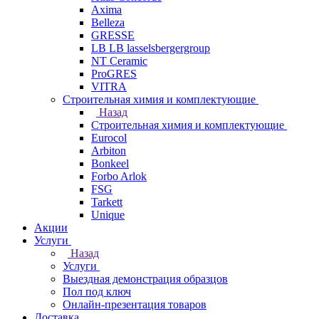
Axima
Belleza
GRESSE
LB LB lasselsbergergroup
NT Ceramic
ProGRES
VITRA
Строительная химия и комплектующие
Назад
Строительная химия и комплектующие
Eurocol
Arbiton
Bonkeel
Forbo Arlok
FSG
Tarkett
Unique
Акции
Услуги
Назад
Услуги
Выездная демонстрация образцов
Пол под ключ
Онлайн-презентация товаров
Доставка