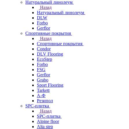
Натуральный линолеум
Назад
Натуральный линолеум
DLW
Forbo
Gerflor
Спортивные покрытия
Назад
Спортивные покрытия
Condor
DLV Flooring
EcoStep
Forbo
FSG
Gerflor
Grabo
Sport Flooring
Tarkett
А-Ф
Резипол
SPC-плитка
Назад
SPC-плитка
Alpine floor
Alta step