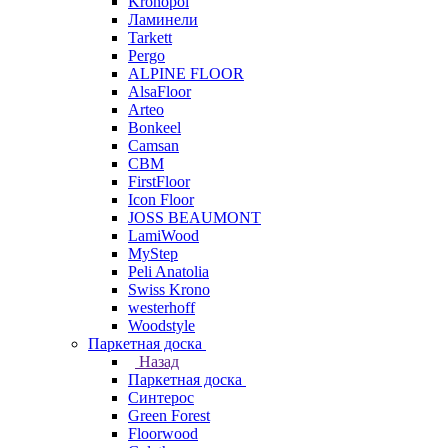
Kronopol
Ламинели
Tarkett
Pergo
ALPINE FLOOR
AlsaFloor
Arteo
Bonkeel
Camsan
CBM
FirstFloor
Icon Floor
JOSS BEAUMONT
LamiWood
MyStep
Peli Anatolia
Swiss Krono
westerhoff
Woodstyle
Паркетная доска
Назад
Паркетная доска
Синтерос
Green Forest
Floorwood