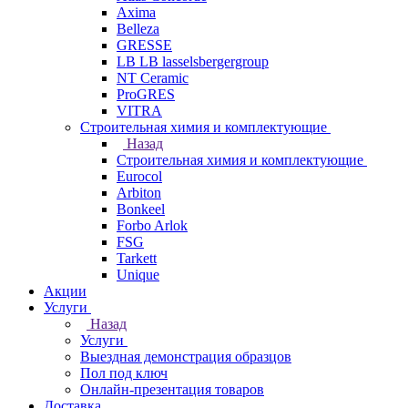
Axima
Belleza
GRESSE
LB LB lasselsbergergroup
NT Ceramic
ProGRES
VITRA
Строительная химия и комплектующие
Назад
Строительная химия и комплектующие
Eurocol
Arbiton
Bonkeel
Forbo Arlok
FSG
Tarkett
Unique
Акции
Услуги
Назад
Услуги
Выездная демонстрация образцов
Пол под ключ
Онлайн-презентация товаров
Доставка