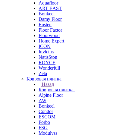
Aquafloor
ART EAST
Bonkeel
Damy Floor
Ensten
Floor Factor
Floorwood
Home Expert
ICON
Invictus
NatisSton
ROYCE
Wonderfull
Zeta
Ковровая плитка
Назад
Ковровая плитка
Alpine Floor
AW
Bonkeel
Condor
ESCOM
Forbo
FSG
Modulyss