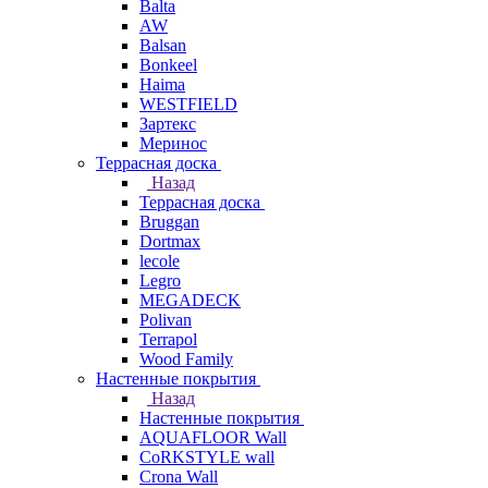
Balta
AW
Balsan
Bonkeel
Haima
WESTFIELD
Зартекс
Меринос
Террасная доска
Назад
Террасная доска
Bruggan
Dortmax
lecole
Legro
MEGADECK
Polivan
Terrapol
Wood Family
Настенные покрытия
Назад
Настенные покрытия
AQUAFLOOR Wall
CoRKSTYLE wall
Crona Wall