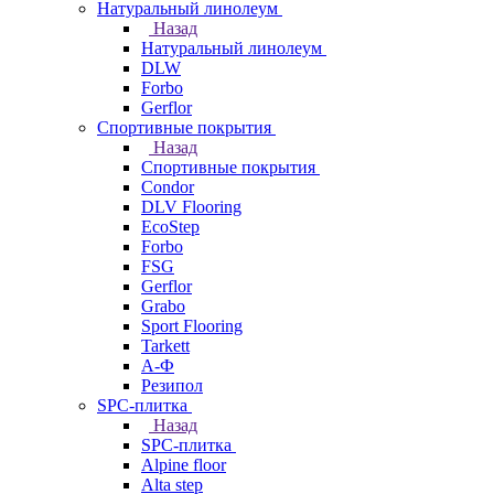
Натуральный линолеум
Назад
Натуральный линолеум
DLW
Forbo
Gerflor
Спортивные покрытия
Назад
Спортивные покрытия
Condor
DLV Flooring
EcoStep
Forbo
FSG
Gerflor
Grabo
Sport Flooring
Tarkett
А-Ф
Резипол
SPC-плитка
Назад
SPC-плитка
Alpine floor
Alta step