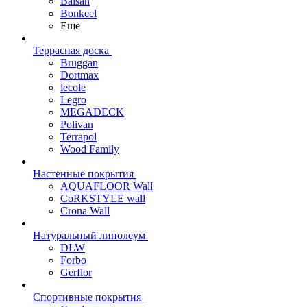
Balsan
Bonkeel
Еще
Террасная доска
Bruggan
Dortmax
lecole
Legro
MEGADECK
Polivan
Terrapol
Wood Family
Настенные покрытия
AQUAFLOOR Wall
CoRKSTYLE wall
Crona Wall
Натуральный линолеум
DLW
Forbo
Gerflor
Спортивные покрытия