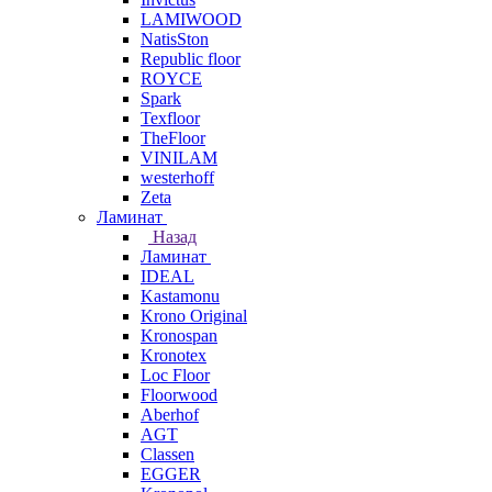
LAMIWOOD
NatisSton
Republic floor
ROYCE
Spark
Texfloor
TheFloor
VINILAM
westerhoff
Zeta
Ламинат
Назад
Ламинат
IDEAL
Kastamonu
Krono Original
Kronospan
Kronotex
Loc Floor
Floorwood
Aberhof
AGT
Classen
EGGER