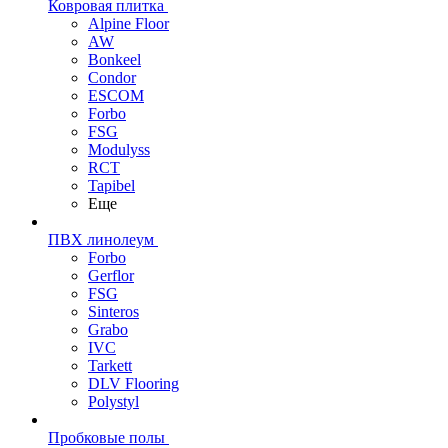
Ковровая плитка
Alpine Floor
AW
Bonkeel
Condor
ESCOM
Forbo
FSG
Modulyss
RCT
Tapibel
Еще
ПВХ линолеум
Forbo
Gerflor
FSG
Sinteros
Grabo
IVC
Tarkett
DLV Flooring
Polystyl
Пробковые полы