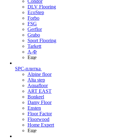
Condor
DLV Flooring
EcoStep
Forbo
FSG
Gerflor
Grabo
Sport Flooring
Tarkett
А-Ф
Еще
SPC-плитка
Alpine floor
Alta step
Aquafloor
ART EAST
Bonkeel
Damy Floor
Ensten
Floor Factor
Floorwood
Home Expert
Еще