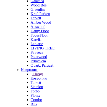
Galathea
Wood Bee
Greenline
Kraft Parkett
Tarkett
Amber Wood
Auswood
Damy Floor
FocusFloor
Karelia
Lab arte
LIVING TREE
Patreeca
Polarwood
Primavera
Quartz Parquet
Ковролин
Назад
Ковролин
Tarkett
Sintelon
Forbo
Flotex
Condor
BIG