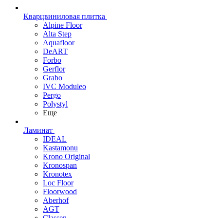
Кварцвиниловая плитка
Alpine Floor
Alta Step
Aquafloor
DeART
Forbo
Gerflor
Grabo
IVC Moduleo
Pergo
Polystyl
Еще
Ламинат
IDEAL
Kastamonu
Krono Original
Kronospan
Kronotex
Loc Floor
Floorwood
Aberhof
AGT
Classen