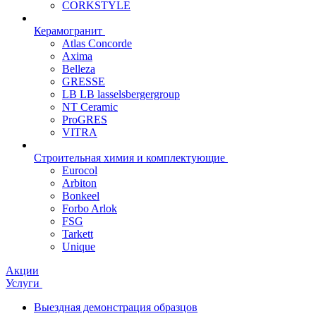
CORKSTYLE
Керамогранит
Atlas Concorde
Axima
Belleza
GRESSE
LB LB lasselsbergergroup
NT Ceramic
ProGRES
VITRA
Строительная химия и комплектующие
Eurocol
Arbiton
Bonkeel
Forbo Arlok
FSG
Tarkett
Unique
Акции
Услуги
Выездная демонстрация образцов