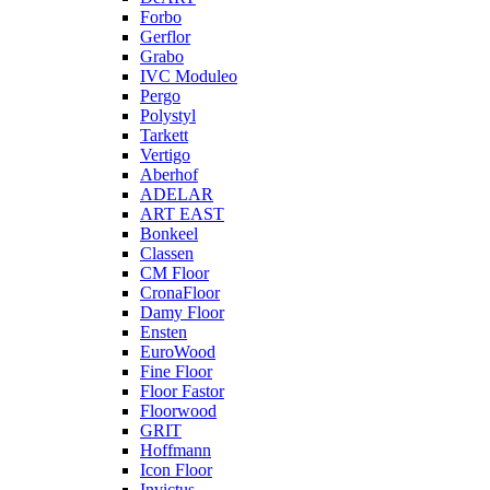
Forbo
Gerflor
Grabo
IVC Moduleo
Pergo
Polystyl
Tarkett
Vertigo
Aberhof
ADELAR
ART EAST
Bonkeel
Classen
CM Floor
CronaFloor
Damy Floor
Ensten
EuroWood
Fine Floor
Floor Fastor
Floorwood
GRIT
Hoffmann
Icon Floor
Invictus