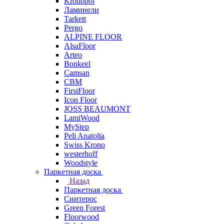
Kronopol
Ламинели
Tarkett
Pergo
ALPINE FLOOR
AlsaFloor
Arteo
Bonkeel
Camsan
CBM
FirstFloor
Icon Floor
JOSS BEAUMONT
LamiWood
MyStep
Peli Anatolia
Swiss Krono
westerhoff
Woodstyle
Паркетная доска
Назад
Паркетная доска
Синтерос
Green Forest
Floorwood