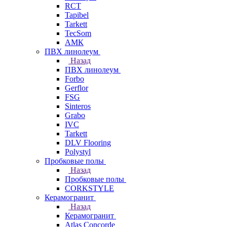
RCT
Tapibel
Tarkett
TecSom
АМК
ПВХ линолеум
Назад
ПВХ линолеум
Forbo
Gerflor
FSG
Sinteros
Grabo
IVC
Tarkett
DLV Flooring
Polystyl
Пробковые полы
Назад
Пробковые полы
CORKSTYLE
Керамогранит
Назад
Керамогранит
Atlas Concorde