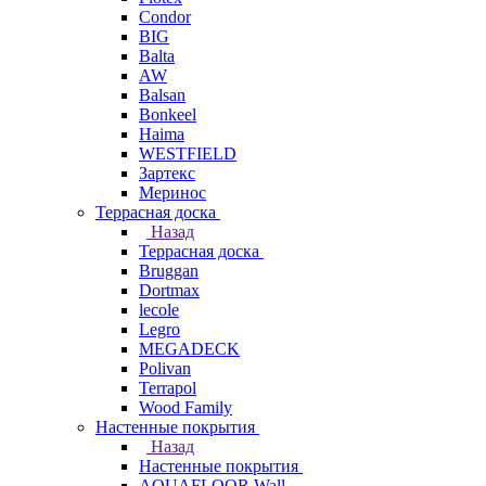
Condor
BIG
Balta
AW
Balsan
Bonkeel
Haima
WESTFIELD
Зартекс
Меринос
Террасная доска
Назад
Террасная доска
Bruggan
Dortmax
lecole
Legro
MEGADECK
Polivan
Terrapol
Wood Family
Настенные покрытия
Назад
Настенные покрытия
AQUAFLOOR Wall