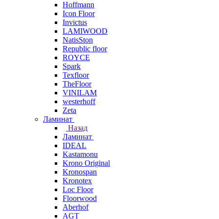
Hoffmann
Icon Floor
Invictus
LAMIWOOD
NatisSton
Republic floor
ROYCE
Spark
Texfloor
TheFloor
VINILAM
westerhoff
Zeta
Ламинат
Назад
Ламинат
IDEAL
Kastamonu
Krono Original
Kronospan
Kronotex
Loc Floor
Floorwood
Aberhof
AGT