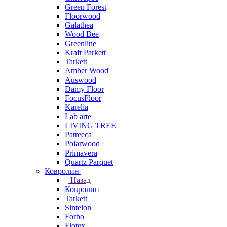
Green Forest
Floorwood
Galathea
Wood Bee
Greenline
Kraft Parkett
Tarkett
Amber Wood
Auswood
Damy Floor
FocusFloor
Karelia
Lab arte
LIVING TREE
Patreeca
Polarwood
Primavera
Quartz Parquet
Ковролин
Назад
Ковролин
Tarkett
Sintelon
Forbo
Flotex