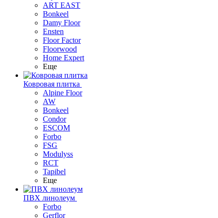
ART EAST
Bonkeel
Damy Floor
Ensten
Floor Factor
Floorwood
Home Expert
Еще
Ковровая плитка
Alpine Floor
AW
Bonkeel
Condor
ESCOM
Forbo
FSG
Modulyss
RCT
Tapibel
Еще
ПВХ линолеум
Forbo
Gerflor