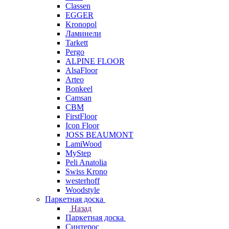
Classen
EGGER
Kronopol
Ламинели
Tarkett
Pergo
ALPINE FLOOR
AlsaFloor
Arteo
Bonkeel
Camsan
CBM
FirstFloor
Icon Floor
JOSS BEAUMONT
LamiWood
MyStep
Peli Anatolia
Swiss Krono
westerhoff
Woodstyle
Паркетная доска
Назад
Паркетная доска
Синтерос