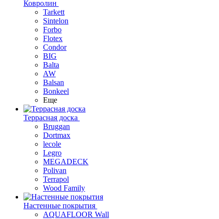
Ковролин
Tarkett
Sintelon
Forbo
Flotex
Condor
BIG
Balta
AW
Balsan
Bonkeel
Еще
Террасная доска
Bruggan
Dortmax
lecole
Legro
MEGADECK
Polivan
Terrapol
Wood Family
Настенные покрытия
AQUAFLOOR Wall