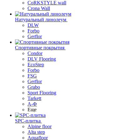
CoRKSTYLE wall
Crona Wall
Натуральный линолеум
DLW
Forbo
Gerflor
Спортивные покрытия
Condor
DLV Flooring
EcoStep
Forbo
FSG
Gerflor
Grabo
Sport Flooring
Tarkett
А-Ф
Еще
SPC-плитка
Alpine floor
Alta step
Aquafloor