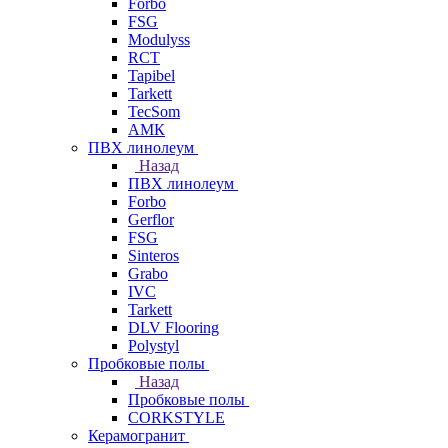
Forbo
FSG
Modulyss
RCT
Tapibel
Tarkett
TecSom
АМК
ПВХ линолеум
Назад
ПВХ линолеум
Forbo
Gerflor
FSG
Sinteros
Grabo
IVC
Tarkett
DLV Flooring
Polystyl
Пробковые полы
Назад
Пробковые полы
CORKSTYLE
Керамогранит