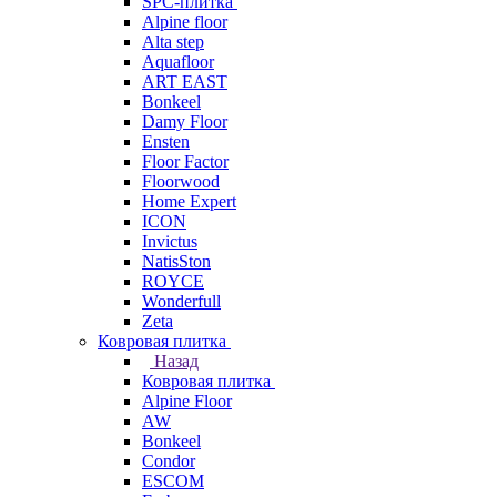
SPC-плитка
Alpine floor
Alta step
Aquafloor
ART EAST
Bonkeel
Damy Floor
Ensten
Floor Factor
Floorwood
Home Expert
ICON
Invictus
NatisSton
ROYCE
Wonderfull
Zeta
Ковровая плитка
Назад
Ковровая плитка
Alpine Floor
AW
Bonkeel
Condor
ESCOM