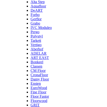
Alta Step
Aquafloor
DeART
Forbo
Gerflor
Grabo
IVC Moduleo
Pergo
Polystyl
Tarkett
Vertigo
Aberhof
ADELAR
ART EAST
Bonkeel
Classen
CM Floor
CronaFloor
Damy Floor
Ensten
EuroWood
Fine Floor
Floor Fastor
Floorwood
GRIT