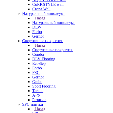
CoRKSTYLE wall
Crona Wall
Натуральный линолеум
Назад
Натуральный линолеум
DLW
Forbo
Gerflor
Спортивные покрытия
Назад
Спортивные покрытия
Condor
DLV Flooring
EcoStep
Forbo
FSG
Gerflor
Grabo
Sport Flooring
Tarkett
А-Ф
Резипол
SPC-плитка
Назад